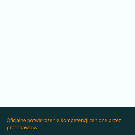
Jakie są rodzaje kontroli?
Lekcja 2
Jak planować kontrolę jakości?
Lekcja 5
Oficjalne potwierdzenie kompetencji cenione przez
pracodawców