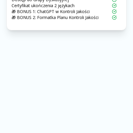
Certyfikat ukończenia 2 językach
🎁 BONUS 1: ChatGPT w Kontroli Jakości
🎁 BONUS 2: Formatka Planu Kontroli Jakości
Co zyskasz
Wiedze na temat Kontroli Jakości
Nauczę Cię szczegółowo czym jest kontrola
jakości, jak ją wdrożyć w firmie oraz jak nią
zarządzać, aby przynosiła korzyści, a nie była
tylko kosztem.