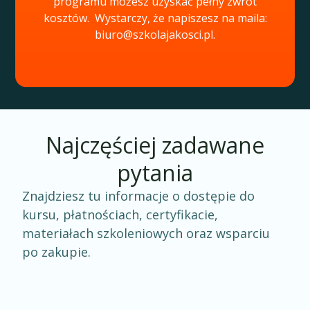
programu możesz uzyskać pełny zwrot
kosztów. Wystarczy, że napiszesz na maila:
biuro@szkolajakosci.pl.
Najczęściej zadawane
pytania
Znajdziesz tu informacje o dostępie do
kursu, płatnościach, certyfikacie,
materiałach szkoleniowych oraz wsparciu
po zakupie.