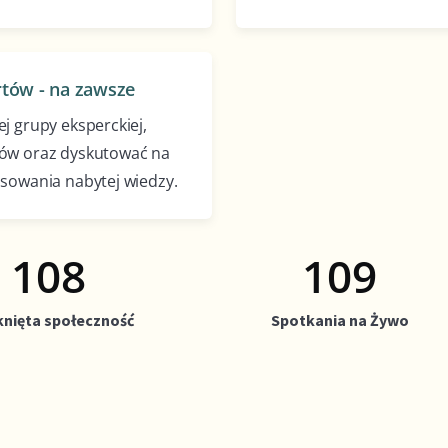
rtów - na zawsze
j grupy eksperckiej,
tów oraz dyskutować na
sowania nabytej wiedzy.
59
60
nięta społeczność
Spotkania na Żywo