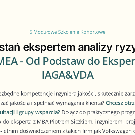
5 Modułowe Szkolenie Kohortowe
stań ekspertem analizy ryz
MEA - Od Podstaw do Eksper
IAGA&VDA
ezbędne kompetencje inżyniera jakości, skutecznie zarz
zać jakością i spełniać wymagania klienta?
Chcesz otr
ultacji i grupy wsparcia?
Dołącz do praktycznego prog
do eksperta z MBA Piotrem Siczkiem, inżynierem, pr
-letnim doświadczeniem z takich firm jak Volkswagen c