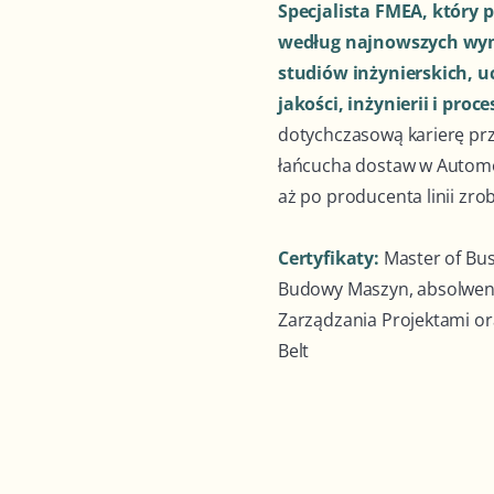
Specjalista FMEA, który p
według najnowszych wy
studiów inżynierskich, uc
jakości, inżynierii i pro
dotychczasową karierę prz
łańcucha dostaw w Automot
aż po producenta linii zr
Certyfikaty:
Master of Bus
Budowy Maszyn, absolwen
Zarządzania Projektami ora
Belt