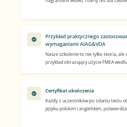
nagraniami wideo, mamy też dla Ciebie
Przykład praktycznego zastosowa
check_circle
wymaganiami AIAG&VDA
Nasze szkolenie to nie tylko teoria, al
przykład obrazujący użycie FMEA wed
Certyfikat ukończenia
check_circle
Każdy z uczestników po zdaniu testu ot
języku polskim i angielskim, potwierdz