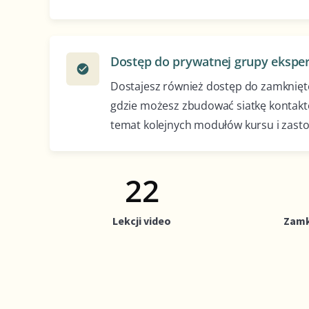
Dostęp do prywatnej grupy ekspe
check_circle
Dostajesz również dostęp do zamknięte
gdzie możesz zbudować siatkę kontak
temat kolejnych modułów kursu i zasto
30
Lekcji video
Zamk