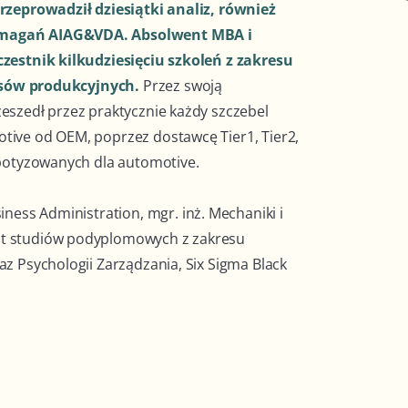
rzeprowadził dziesiątki analiz, również
magań AIAG&VDA. Absolwent MBA i
zestnik kilkudziesięciu szkoleń z zakresu
cesów produkcyjnych.
Przez swoją
eszedł przez praktycznie każdy szczebel
ive od OEM, poprzez dostawcę Tier1, Tier2,
obotyzowanych dla automotive.
iness Administration, mgr. inż. Mechaniki i
t studiów podyplomowych z zakresu
z Psychologii Zarządzania, Six Sigma Black