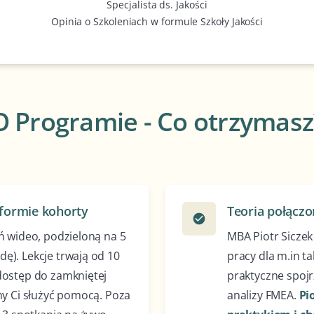
Specjalista ds. Jakości
Opinia o Szkoleniach w formule Szkoły Jakości
O Programie - Co otrzymasz
formie kohorty
Teoria połączo
check_circle
ń wideo, podzieloną na 5
MBA Piotr Siczek
). Lekcje trwają od 10
pracy dla m.in t
dostęp do zamkniętej
praktyczne spoj
y Ci służyć pomocą. Poza
analizy FMEA.
Pio