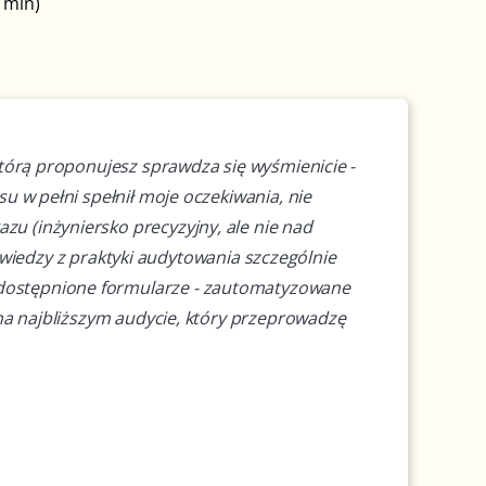
 min)
którą proponujesz sprawdza się wyśmienicie -
u w pełni spełnił moje oczekiwania, nie
u (inżyniersko precyzyjny, ale nie nad
i wiedzy z praktyki audytowania szczególnie
udostępnione formularze - zautomatyzowane
 na najbliższym audycie, który przeprowadzę