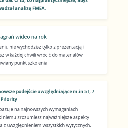
e dać Ci to, co najpraktyczniejsze, abyś
wadzał analizę FMEA.
nagrań wideo na rok
niu nie wychodzisz tylko z prezentacją i
z w każdej chwili wrócić do materiałów i
wiany punkt szkolenia.
owsze podejście uwzględniające m.in 5T, 7
Priority
 bazuje na najnowszych wymaganiach
i niemu zrozumiesz najważniejsze aspekty
a z uwzględnieniem wszystkich wytycznych.