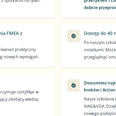
 3 spotkania na żywo.
praktykiem i chc
dobrze przepro
nia FMEA z
Dostęp do 40 
check_circle
Po naszym szkole
e również praktyczny
notatkami. Możes
ług nowych wymagań.
przeglądnąć oma
Zrozumiesz najn
check_circle
kroków i Action 
rzymuje certyfikat w
Nasze szkolenie
ający zdobytą wiedzę.
AIAG&VDA. Dzięk
nowego podejści