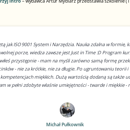
rzyj intro
– wydawca Artur Mydlarz przedstawia szkolenie (1
tą jak ISO 9001 System i Narzędzia. Nauka zdalna w formie, 
olnej porze, wiedza zawsze jest Just in Time :D Program kurs
iłeś przystępnie - mam na myśli zarówno samą formę przekaz
inków - nie za krótkie, nie za długie. Po ugruntowaniu teorii 
 kompetencjach miękkich. Dużą wartością dodaną są także 
m w pełni zdobyte właśnie umiejętności - twarde i miękkie -
Michał Pułkownik