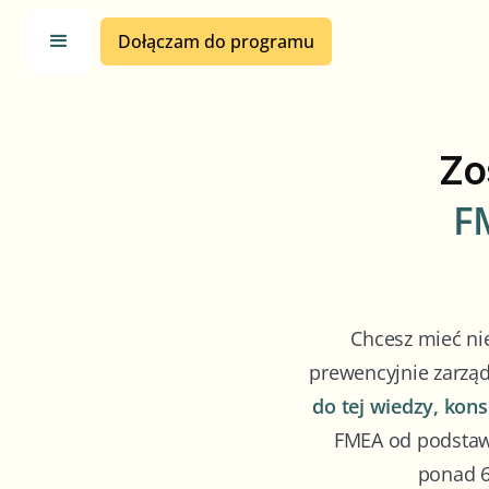
Dołączam do programu
Zo
F
Chcesz mieć ni
prewencyjnie zarząd
do tej wiedzy, kons
FMEA od podstaw 
ponad 6