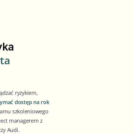
yka
ta
ądzać ryzykiem,
zymać dostęp na rok
ramu szkoleniowego
oject managerem z
zy Audi.