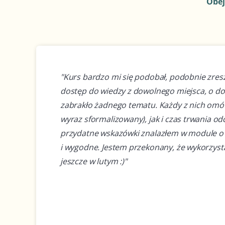
Obej
"Kurs bardzo mi się podobał, podobnie zresz
dostęp do wiedzy z dowolnego miejsca, o dow
zabrakło żadnego tematu. Każdy z nich omów
wyraz sformalizowany), jak i czas trwania odc
przydatne wskazówki znalazłem w module o
i wygodne. Jestem przekonany, że wykorzysta
jeszcze w lutym :)"