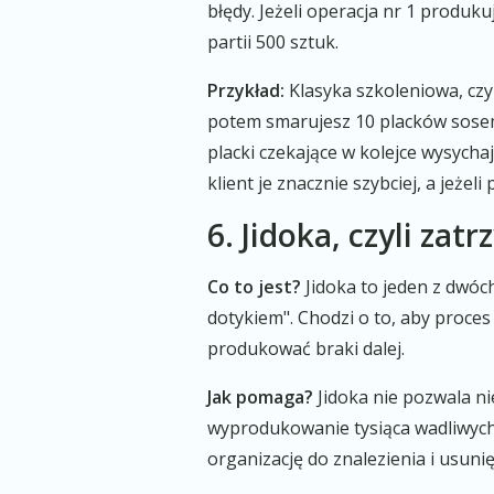
błędy. Jeżeli operacja nr 1 produk
partii 500 sztuk.
Przykład:
Klasyka szkoleniowa, czyl
potem smarujesz 10 placków sosem
placki czekające w kolejce wysycha
klient je znacznie szybciej, a jeżeli
6. Jidoka, czyli zatr
Co to jest?
Jidoka to jeden z dwóc
dotykiem". Chodzi o to, aby proce
produkować braki dalej.
Jak pomaga?
Jidoka nie pozwala ni
wyprodukowanie tysiąca wadliwych
organizację do znalezienia i usuni