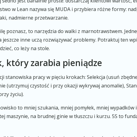
sedno jest banalnie proste: dostarczaj klientowi wartość, e
wstwo w Lean nazywa się MUDA i przybiera różne formy: nad
raki, nadmierne przetwarzanie.
ilę poznasz, to narzędzia do walki z marnotrawstwem. Jedn
 jeszcze inne uczą rozwiązywać problemy. Potraktuj ten wpi
zieć, co leży na stole.
k, który zarabia pieniądze
ji stanowiska pracy w pięciu krokach: Selekcja (usuń zbędn
nie (utrzymuj czystość i przy okazji wykrywaj anomalie), Sta
rzy życiu).
isko to mniej szukania, mniej pomyłek, mniej wypadków 
tej maszynie, na brudnej ginie w tłuszczu i kurzu. 5S to fun