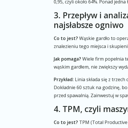
0,95, czyli około 64%. Ponad jedna
3. Przepływ i anali
najsłabsze ogniwo
Co to jest?
Wąskie gardło to opera
znalezieniu tego miejsca i skupien
Jak pomaga?
Wiele firm popełnia t
wąskim gardłem, nie zwiększy wydaj
Przykład:
Linia składa się z trzech o
Dokładnie 60 sztuk na godzinę, bo
przed spawalnią. Zainwestuj w spaw
4. TPM, czyli maszy
Co to jest?
TPM (Total Productive