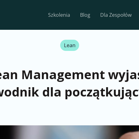
Szkolenia
Blog
Dla Zespołów
Lean
ean Management wyja
wodnik dla początkują