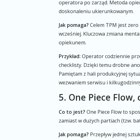
operatora po zarząd. Metoda opier
doskonaleniu ukierunkowanym.
Jak pomaga?
Celem TPM jest zero a
wcześniej. Kluczowa zmiana mentaln
opiekunem.
Przykład:
Operator codziennie prze
checklisty. Dzięki temu drobne an
Pamiętam z hali produkcyjnej sytua
wezwaniem serwisu i kilkugodzin
5. One Piece Flow, 
Co to jest?
One Piece Flow to spos
zamiast w dużych partiach (tzw. ba
Jak pomaga?
Przepływ jednej sztuk