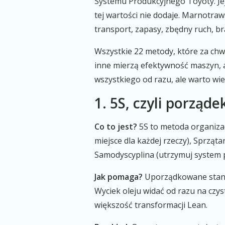
Systemu Produkcyjnego Toyoty. Jej 
tej wartości nie dodaje. Marnotra
transport, zapasy, zbędny ruch, b
Wszystkie 22 metody, które za chw
inne mierzą efektywność maszyn, a
wszystkiego od razu, ale warto wied
1. 5S, czyli porząde
Co to jest?
5S to metoda organizac
miejsce dla każdej rzeczy), Sprząta
Samodyscyplina (utrzymuj system p
Jak pomaga?
Uporządkowane stanow
Wyciek oleju widać od razu na czys
większość transformacji Lean.