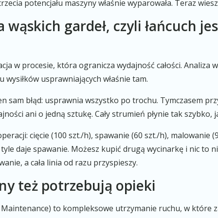
 trzecia potencjału maszyny właśnie wyparowała. Teraz wiesz
za wąskich gardeł, czyli łańcuch je
cja w procesie, która ogranicza wydajność całości. Analiza 
iu wysiłków usprawniających właśnie tam.
en sam błąd: usprawnia wszystko po trochu. Tymczasem przys
ności ani o jedną sztukę. Cały strumień płynie tak szybko, j
peracji: cięcie (100 szt./h), spawanie (60 szt./h), malowanie (9
 tyle daje spawanie. Możesz kupić drugą wycinarkę i nic to 
anie, a cała linia od razu przyspieszy.
ny też potrzebują opieki
 Maintenance) to kompleksowe utrzymanie ruchu, w które z