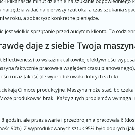
ił kilkanaście minut dziennie na szukanie odpowiedniego k
ak narzędzia widać na pierwszy rzut oka, a czas szukania spa
ni w roku, a zobaczysz konkretne pieniądze.
ie jest wielkie sprzątanie przed audytem klienta. To codzien
aprawdę daje z siebie Twoja maszyn
 Effectiveness) to wskaźnik całkowitej efektywności wyposa
 maszyna faktycznie pracowała względem czasu planowanego)
ści) oraz Jakość (ile wyprodukowała dobrych sztuk).
uciekają Ci moce produkcyjne. Maszyna może stać, bo czeka
. Może produkować braki. Każdy z tych problemów wymaga in
 godzin, ale przez awarie i przezbrojenia pracowała 6 (do
ość 90%). Z wyprodukowanych sztuk 95% było dobrych (jakoś