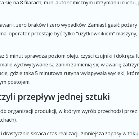
a się na 8 filarach, m.in. autonomicznym utrzymaniu ruchu,
warii, zero braków i zero wypadków. Zamiast gasić pożary p
a: operator przestaje być tylko "użytkownikiem" maszyny, a
z 5 minut sprawdza poziom oleju, czyści czujniki i dokręca 
omalie wychwytywane są zanim zamienią się w awarię zatrzy
cje, gdzie taka 5 minutowa rutyna wyłapywała wycieki, które
nym postojem.
czyli przepływ jednej sztuki
ób organizacji produkcji, w którym wyrób przechodzi przez 
tchach).
i drastycznie skraca czas realizacji, zmniejsza zapasy w tok