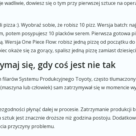
uje wadliwie, dowiesz się o tym przy pierwszej sztuce na ope
i pizza :). Wyobraź sobie, że robisz 10 pizz. Wersja batch: n
, potem posypujesz 10 placków serem. Pierwsza gotowa piz
ją. Wersja One Piece Flow: robisz jedną pizzę od początku d
 piec okaże się za gorący, spalisz jedną pizzę zamiast dziesięci
zymaj się, gdy coś jest nie tak
h filarów Systemu Produkcyjnego Toyoty, często tłumaczony
s (maszyna lub człowiek) sam zatrzymywał się w momencie wy
ezgodności płynąć dalej w procesie. Zatrzymanie produkcji b
 sztuk jest znacznie droższe niż godzina postoju. Dodatko
ęcia przyczyny problemu.