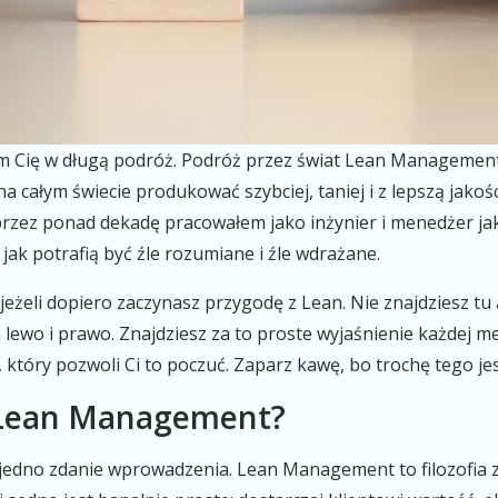
m Cię w długą podróż. Podróż przez świat Lean Management,
a całym świecie produkować szybciej, taniej i z lepszą jako
ez ponad dekadę pracowałem jako inżynier i menedżer jakoś
, jak potrafią być źle rozumiane i źle wdrażane.
jeżeli dopiero zaczynasz przygodę z Lean. Nie znajdziesz tu a
lewo i prawo. Znajdziesz za to proste wyjaśnienie każdej m
a, który pozwoli Ci to poczuć. Zaparz kawę, bo trochę tego je
 Lean Management?
jedno zdanie wprowadzenia. Lean Management to filozofia 