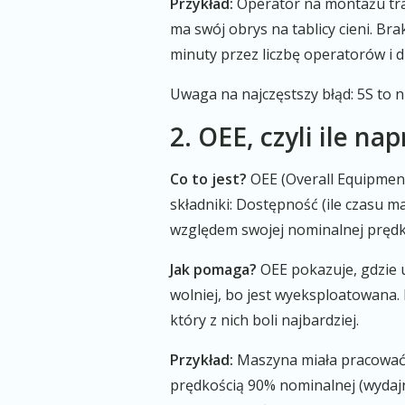
Przykład:
Operator na montażu trac
ma swój obrys na tablicy cieni. Br
minuty przez liczbę operatorów i d
Uwaga na najczęstszy błąd: 5S to n
2. OEE, czyli ile n
Co to jest?
OEE (Overall Equipment
składniki: Dostępność (ile czasu
względem swojej nominalnej prędko
Jak pomaga?
OEE pokazuje, gdzie 
wolniej, bo jest wyeksploatowana
który z nich boli najbardziej.
Przykład:
Maszyna miała pracować 8
prędkością 90% nominalnej (wydajn