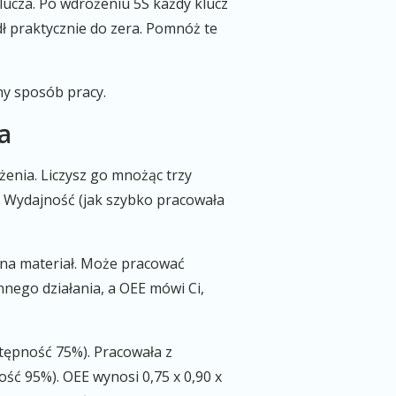
lucza. Po wdrożeniu 5S każdy klucz
dł praktycznie do zera. Pomnóż te
ny sposób pracy.
a
żenia. Liczysz go mnożąc trzy
, Wydajność (jak szybko pracowała
 na materiał. Może pracować
nego działania, a OEE mówi Ci,
stępność 75%). Pracowała z
ć 95%). OEE wynosi 0,75 x 0,90 x