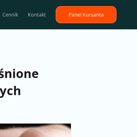
Cennik
Kontakt
Panel Kursanta
śnione
cych