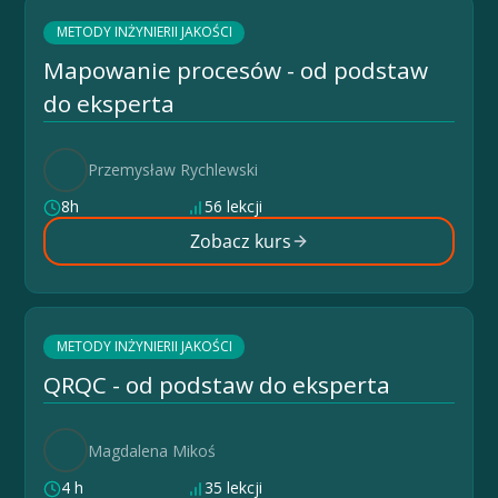
METODY INŻYNIERII JAKOŚCI
Mapowanie procesów - od podstaw
do eksperta
Przemysław Rychlewski
8h
56 lekcji
Zobacz kurs
METODY INŻYNIERII JAKOŚCI
QRQC - od podstaw do eksperta
Magdalena Mikoś
4 h
35 lekcji