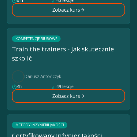
6 h
43 lekcje
Zobacz kurs
KOMPETENCJE BIUROWE
Train the trainers - Jak skutecznie
szkolić
Dariusz Antończyk
4h
49 lekcje
Zobacz kurs
METODY INŻYNIERII JAKOŚCI
Certyfikowany Inżynier Jakości