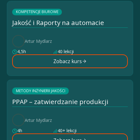
KOMPETENCJE BIUROWE
Jakość i Raporty na automacie
Artur Mydlarz
4,5h
40 lekcji
Zobacz kurs
METODY INŻYNIERII JAKOŚCI
PPAP – zatwierdzanie produkcji
Artur Mydlarz
4h
40+ lekcji