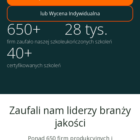
lub Wycena Indywidualna
650+
28 tys.
firm zaufało naszej szkole
ukończonych szkoleń
40+
certyfikowanych szkoleń
Zaufali nam liderzy branży
jakości
Ponad 650 firm produkcyjnych i