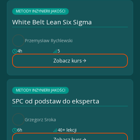
METODY INŻYNIERII JAKOŚCI
White Belt Lean Six Sigma
Przemysław Rychlewski
4h
5
Zobacz kurs
METODY INŻYNIERII JAKOŚCI
SPC od podstaw do eksperta
Grzegorz Sroka
6h
40+ lekcji
Zobacz kurs